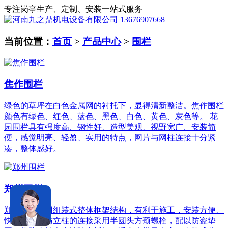
专注岗亭生产、定制、安装一站式服务
13676907668
当前位置：
首页
>
产品中心
>
围栏
焦作围栏
绿色的草坪在白色金属网的衬托下，显得清新整洁。焦作围栏
颜色有绿色、红色、蓝色、黑色、白色、黄色、灰色等。 花
园围栏具有强度高、钢性好、造型美观、视野宽广、安装简
便，感觉明亮、轻盈、实用的特点，网片与网柱连接十分紧
凑，整体感好。
郑州围栏
郑州围栏采用组装式整体框架结构，有利于施工，安装方便、
快捷；网片与立柱的连接采用半圆头方颈螺栓，配以防盗垫