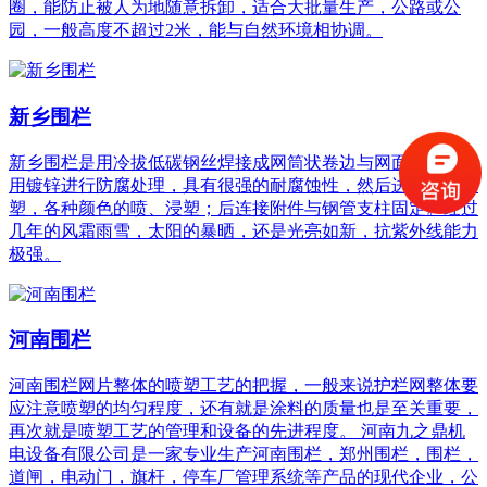
圈，能防止被人为地随意拆卸，适合大批量生产，公路或公
园，一般高度不超过2米，能与自然环境相协调。
新乡围栏
新乡围栏是用冷拔低碳钢丝焊接成网筒状卷边与网面一体，采
用镀锌进行防腐处理，具有很强的耐腐蚀性，然后进行喷、浸
塑，各种颜色的喷、浸塑；后连接附件与钢管支柱固定。经过
几年的风霜雨雪，太阳的暴晒，还是光亮如新，抗紫外线能力
极强。
河南围栏
河南围栏网片整体的喷塑工艺的把握，一般来说护栏网整体要
应注意喷塑的均匀程度，还有就是涂料的质量也是至关重要，
再次就是喷塑工艺的管理和设备的先进程度。 河南九之鼎机
电设备有限公司是一家专业生产河南围栏，郑州围栏，围栏，
道闸，电动门，旗杆，停车厂管理系统等产品的现代企业，公