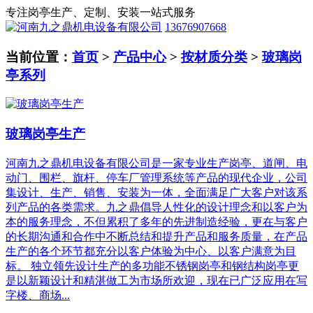
专注岗亭生产、定制、安装一站式服务
13676907668
当前位置：
首页
>
产品中心
>
按材质分类
>
玻璃岗
亭系列
玻璃岗亭生产
河南九之鼎机电设备有限公司是一家专业生产岗亭、道闸、电
动门、围栏、旗杆、停车厂管理系统等产品的现代企业，公司
集设计、生产、销售、安装为一体，全面满足广大客户对该系
列产品的各类需求。九之鼎倡导人性化的设计理念和以客户为
本的服务理念，不但累积了多年的先进制造经验，更在与客户
的长期沟通和合作中不断总结和提升产品和服务质量，在产品
生产的各个环节都充分以客户体验为中心、以客户满意为目
标。 独立领先设计生产的多功能不锈钢岗亭和钢结构岗亭更
是以新颖设计和精湛做工为市场所欢迎，现在已广泛应用在写
字楼、商场...