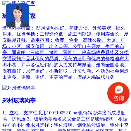
玻璃岗亭厂家
玻璃岗亭特点： 防风隔热性好、简捷方便、外形美观、经久
耐用。优点包括：工程造价低、施工周期短、使用寿命长、易
安装易迁移。适用范围： 收费、物业、高速公路、大厦、广
场，小区、保安值班、出入口等。公司自主开发、生产的岗
亭、通道闸（三辊闸，摆闸，翼闸）、停车场收费系统及各类
交通设施产品其优良的品质、优美的造型和优惠的价格遍布大
街小巷，并承各位经销商的大力支持与厚爱，走向全国各地。
没有最好，只有更好，不断进取，开拓创新。不断为社会创造
出更多、更新、更优、更美的产品，旗越人竭诚您服务
郑州玻璃岗亭
1、立柱：支撑柱采用100*100*2.0mm镀锌钢管焊接而成强度
高、抗风压 2、玻璃岗亭顾名思义全是主材是玻璃结构，根据
客户的不同要求可选择：钢化玻璃、钢化热弯玻璃、钢化中空