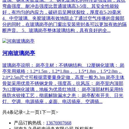
玻璃、钢化夹胶玻璃。 3、钢化玻璃它的特性是强度高，其抗
弯曲强度、耐冲击强度比普通玻璃高3-5倍。其安全性能较
好，有均匀的内应力，破碎后呈网状裂纹，厚度在5-20毫米
4、中空玻璃、夹胶玻璃有效地阻止了通过空气传播的音频部
分的同时，在玻璃岗亭的门窗出安装密封条可以更加有效的隔
断声音。 5、玻璃岗亭整体玻璃结构，具有良好的全...
河南玻璃岗亭
玻璃岗亭说明： 岗亭主材：不锈钢结构、12厘钢化玻璃； 岗
亭常用规格：1.2*1.5m，1.2*1.8m，，1.5*1.8m，1.5*2.0m，
2.0*2.5m尺寸可根据需要量身定做，高度一般为.3m 岗亭主体
骨架采用优质不锈钢龙骨，强度高，抗风压； 岗亭室内顶部
为12厘钢化玻璃，地板为优质红地毯； 岗亭顶部材料采用特
殊防水铰接工艺，彻底解除漏水之患； 岗亭配有开关、日光
灯、空调、电源插座，桌面、电话插座、空调插...
共4条记录
<上一页
1
下一页>
产品订购热线：
13676907668
河南九之鼎机电设备有限公司 版权所有