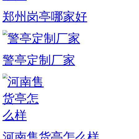
郑州岗亭哪家好
警亭定制厂家
河南售货亭怎么样